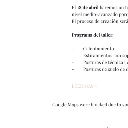
El 
18 de abril 
haremos un ta
nivel medio-avanzado porqu
El proceso de creación será
Programa del taller
:
-        Calentamiento:
-        Estiramientos con s
-        Posturas de técnica
-        Posturas de suelo 
LEER MÁS >
Google Maps were blocked due to your