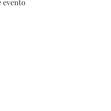
e evento
Let's Fly
642 12 24 55
Let's Fly Monumental: Consell de Cent 471-475
Let's Fly Collblanc: Ernest LLuch 1