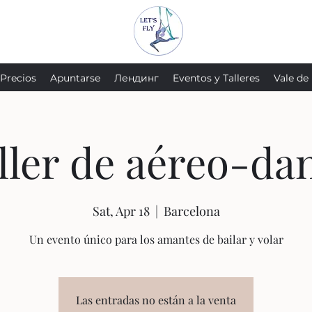
Precios
Apuntarse
Лендинг
Eventos y Talleres
Vale de
ller de aéreo-da
Sat, Apr 18
  |  
Barcelona
Un evento único para los amantes de bailar y volar
Las entradas no están a la venta