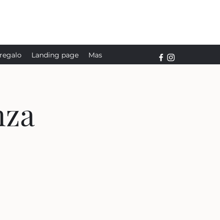
 regalo
Landing page
Mas
nza