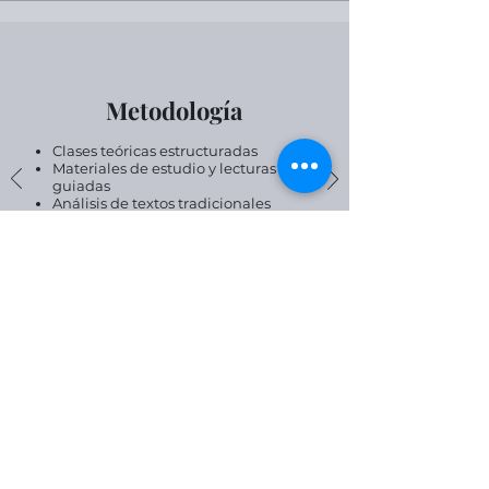
Metodología
Clases teóricas estructuradas
Materiales de estudio y lecturas
guiadas
Análisis de textos tradicionales
Tutorías en vivo
Espacios de reflexión y debate
académico
Trabajo personal supervisado
Enfoque del Programa
Este curso propone el yoga como:
disciplina de estudio